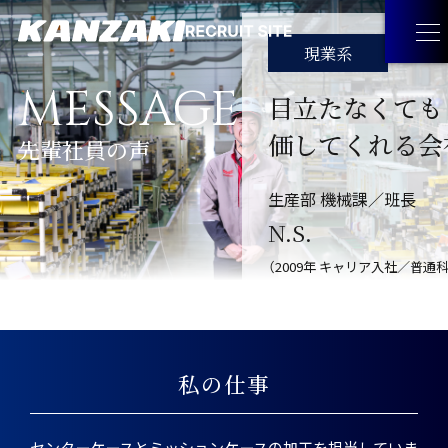
現業系
MESSAGE
目立たなくても
WORK
価してくれる会
先輩社員の声
生産部 機械課／班長
KANZAKIを語る
LIFE
N.S.
仕事相関図
（2009年 キャリア入社／普通
もっと知りたいKANZAKIデータ
MESSAGE
教育プログラム
福利厚生
先輩社員の声
RECRUIT
私の仕事
プロジェクトストーリー
サンドアートで伝えるKANZAKI
新卒採用
COMPANY
センターケースとミッションケースの加工を担当していま