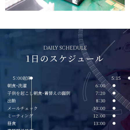
DAILY SCHEDULE
1日のスケジュール
5：00
起床
5：15
朝食・洗濯
6：00
子供を起こし朝食・着替えの面倒
7：20
出勤
8：30
メールチェック
10：00
ミーティング
12：00
昼食
13：00