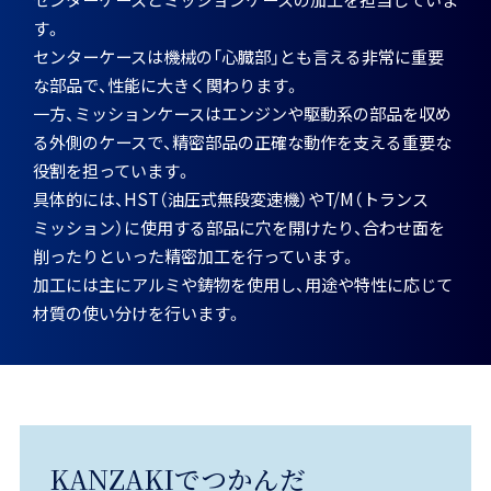
求める人物像
す。
インターンシップ
会社案内
CONTACT
センターケースは機械の「心臓部」とも言える非常に重要
な部品で、性能に大きく関わります。
キャリア採用
見つけてみよう！神崎製品
一方、ミッションケースはエンジンや駆動系の部品を収め
る外側のケースで、精密部品の正確な動作を支える重要な
役割を担っています。
よくあるご質問
具体的には、HST（油圧式無段変速機）やT/M（トランス
ミッション）に使用する部品に穴を開けたり、合わせ面を
削ったりといった精密加工を行っています。
加工には主にアルミや鋳物を使用し、用途や特性に応じて
材質の使い分けを行います。
KANZAKIでつかんだ