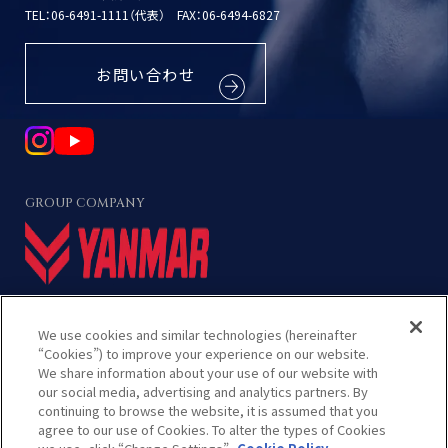
TEL：
06-6491-1111（代表）
FAX：06-6494-6827
お問い合わせ
GROUP COMPANY
We use cookies and similar technologies (hereinafter
“Cookies”) to improve your experience on our website.
当サイトのご利用について
We share information about your use of our website with
プライバシーポリシー
our social media, advertising and analytics partners. By
クッキーポリシー
continuing to browse the website, it is assumed that you
サイトマップ
agree to our use of Cookies. To alter the types of Cookies