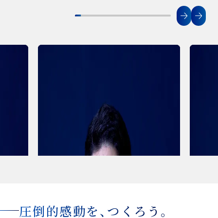
がら、
採用の仕事を通して人を支え、会社
品質と
の成長を後押し。
垂範の
人事部門
品質管
経営統括部 ⼈事労務グループ
品質統括部
M.M.
グループ
（2024年 キャリア入社）
（2003年
圧倒的感動を、つくろう。