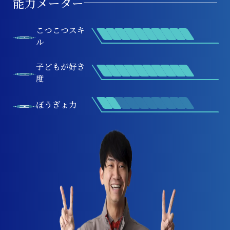
能力メーター
こつこつスキ
ル
子どもが好き
度
ぼうぎょ力