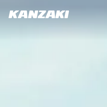
油圧機器
Products
About us
Contact
油圧機器
マリンギ
ト
マリ
お
製品情報
企業情報
お問い合わせ
採用に関
製品カ