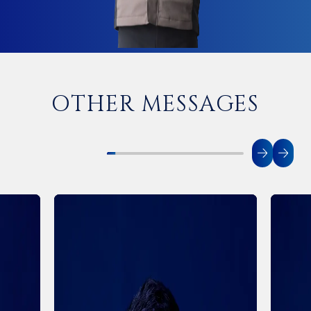
OTHER MESSAGES
がら、
採用の仕事を通して人を支え、会社
品質と
の成長を後押し。
垂範の
人事部門
品質管
経営統括部 ⼈事労務グループ
品質統括部