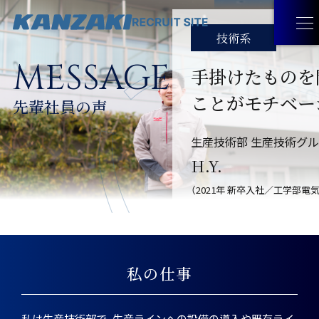
技術系
MESSAGE
手掛けたものを
WORK
ことが
モチベー
先輩社員の声
生産技術部 生産技術グ
KANZAKIを語る
LIFE
H.Y.
仕事相関図
（2021年 新卒入社／⼯学部電
もっと知りたいKANZAKIデータ
MESSAGE
教育プログラム
福利厚生
先輩社員の声
RECRUIT
私の仕事
プロジェクトストーリー
サンドアートで伝えるKANZAKI
新卒採用
COMPANY
私は生産技術部で、生産ラインへの設備の導入や既存ライ