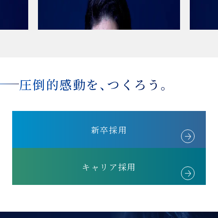
M.M.
グループ
（2024年 キャリア入社）
（2003年
圧倒的感動を、つくろう。
新卒採用
キャリア採用