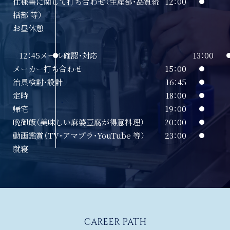
仕様書に関して打ち合わせ（生産部・品質統
12：00
括部 等）
お昼休憩
12：45
メール確認・対応
13：00
メーカー打ち合わせ
15：00
治具検討・設計
16：45
定時
18：00
帰宅
19：00
晩御飯（美味しい麻婆豆腐が得意料理）
20：00
動画鑑賞（TV・アマプラ・YouTube 等）
23：00
就寝
CAREER PATH