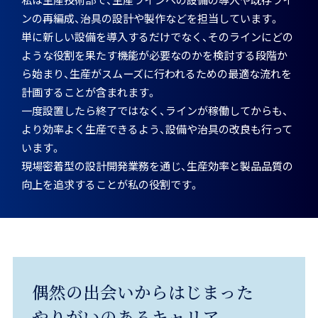
求める人物像
ンの再編成、治具の設計や製作などを担当しています。
インターンシップ
会社案内
CONTACT
単に新しい設備を導入するだけでなく、そのラインにどの
ような役割を果たす機能が必要なのかを検討する段階か
キャリア採用
見つけてみよう！神崎製品
ら始まり、生産がスムーズに行われるための最適な流れを
計画することが含まれます。
一度設置したら終了ではなく、ラインが稼働してからも、
よくあるご質問
より効率よく生産できるよう、設備や治具の改良も行って
います。
現場密着型の設計開発業務を通じ、生産効率と製品品質の
向上を追求することが私の役割です。
偶然の出会いからはじまった
やりがいのあるキャリア