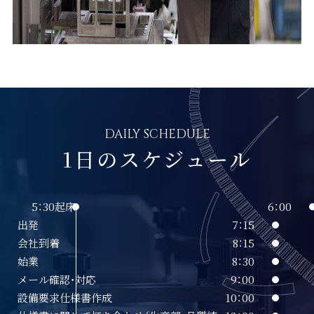
DAILY SCHEDULE
1日のスケジュール
5：30
起床
6：00
出発
7：15
会社到着
8：15
始業
8：30
メール確認・対応
9：00
設備要求仕様書作成
10：00