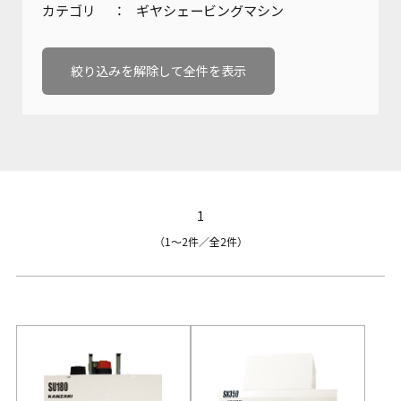
カテゴリ
ギヤシェービングマシン
会社概要
油圧機器・トランスミッション・
製品カタログダウンロード
マリンギヤ・電動機器に関する
お問い合わせ
絞り込みを解除して全件を表示
沿革
工作機械に関するお問い合わせ
サステナビリティ
製品カタログダウンロード
KANZAKIマップ
1
採用に関するお問い合わせ
（1〜2件／全2件）
その他のお問い合わせ