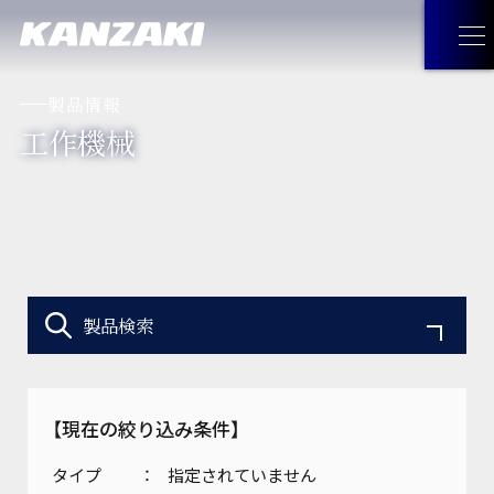
製品情報
工作機械
製品情報
製品情報
トップ
企業情報
油圧機器・トランスミッション・
企業情報
トップ
採用情報
マリンギヤ・電動機器
製品検索
トップメッセージ
お問い合わせ
工作機械
【現在の絞り込み条件】
経営理念
JA
お問い合わせ
トップ
見つけてみよう！神崎製品
タイプ
指定されていません