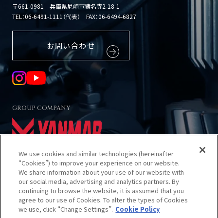
〒661-0981 兵庫県尼崎市猪名寺2-18-1
TEL：
06-6491-1111（代表）
FAX：06-6494-6827
お問い合わせ
GROUP COMPANY
We use cookies and similar technologies (hereinafter
“Cookies”) to improve your experience on our website.
We share information about your use of our website with
our social media, advertising and analytics partners. By
当サイトのご利用について
continuing to browse the website, it is assumed that you
プライバシーポリシー
agree to our use of Cookies. To alter the types of Cookies
クッキーポリシー
we use, click “Change Settings”.
Cookie Policy
サイトマップ