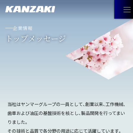
企業情報
トップメッセージ
製品情報
製品情報
トップ
企業情報
油圧機器・トランスミッション・
企業情報
トップ
採用情報
マリンギヤ・電動機器
トップメッセージ
お問い合わせ
当社はヤンマーグループの一員として、創業以来、工作機械、
工作機械
歯車および油圧の基盤技術を核とし、製品開発を行ってまい
経営理念
JA
りました。
お問い合わせ
トップ
見つけてみよう！神崎製品
その技術と品質で各分野の用途に応じて活躍しています。