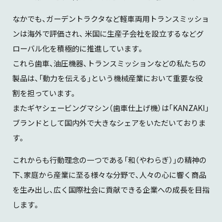
会社概要
油圧機器・トランスミッション・
製品カタログダウンロード
なかでも、ガーデントラクタなど軽車両用トランスミッショ
マリンギヤ・電動機器に関する
ンは海外で評価され、 米国に生産子会社を設立するなどグ
お問い合わせ
沿革
ローバル化を積極的に推進しています。
これら歯車、油圧機器、トランスミッションなどの私たちの
工作機械に関するお問い合わせ
サステナビリティ
製品は、「動力を伝える」という機械産業において重要な役
割を担っています。
製品カタログダウンロード
またギヤシェービングマシン（歯車仕上げ機）は｢KANZAKI｣
KANZAKIマップ
ブランドとして国内外で大きなシェアをいただいておりま
採用に関するお問い合わせ
す。
これからも行動理念の一つである「和（やわらぎ）」の精神の
その他のお問い合わせ
下、家庭から産業に至る様々な分野で、人々の心に響く商品
を生み出し、広く国際社会に貢献できる企業への成長を目指
します。