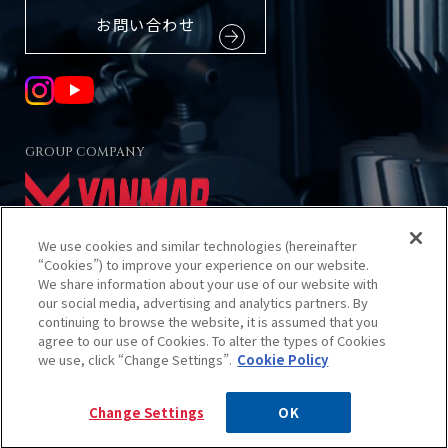
お問い合わせ
GROUP COMPANY
We use cookies and similar technologies (hereinafter
“Cookies”) to improve your experience on our website.
We share information about your use of our website with
our social media, advertising and analytics partners. By
当サイトのご利用について
continuing to browse the website, it is assumed that you
プライバシーポリシー
agree to our use of Cookies. To alter the types of Cookies
クッキーポリシー
we use, click “Change Settings”.
Cookie Policy
サイトマップ
Change Settings
OK
© 2025 Kanzaki Kokyukoki MFG. CO., LTD.