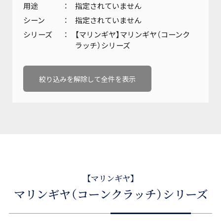
用途
指定されていません
会社概要
油圧機器・トランスミッション・
製品カタログダウンロード
シーン
指定されていません
マリンギヤ・電動機器に関する
シリーズ
【マリンギヤ】マリンギヤ（コーンク
お問い合わせ
沿革
ラッチ）シリーズ
工作機械に関するお問い合わせ
サステナビリティ
絞り込みを解除して全件を表示
製品カタログダウンロード
KANZAKIマップ
採用に関するお問い合わせ
その他のお問い合わせ
【マリンギヤ】
マリンギヤ（コーンクラッチ）シリーズ