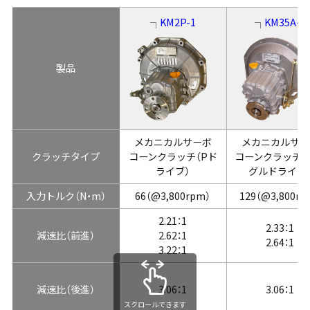
KM2P-1
KM35A-2
製品
メカニカルサーボ
メカニカルサー
クラッチタイプ
コーンクラッチ（Pド
コーンクラッチ（
ライブ）
グルドライブ
入力トルク（N・m）
66（@3,800rpm）
129（@3,800rp
2.21：1
2.33：1
減速比（前進）
2.62：1
2.64：1
3.22：1
減速比（後進）
3.06：1
3.06：1
スクロールできます