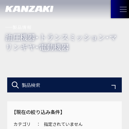
製品情報
油圧機器・トランスミッション・マ
製品情報
リンギヤ・電動機器
製品情報
トップ
企業情報
油圧機器・トランスミッション・
企業情報
トップ
採用情報
マリンギヤ・電動機器
製品検索
トップメッセージ
お問い合わせ
工作機械
【現在の絞り込み条件】
経営理念
JA
お問い合わせ
トップ
見つけてみよう！神崎製品
カテゴリ
指定されていません