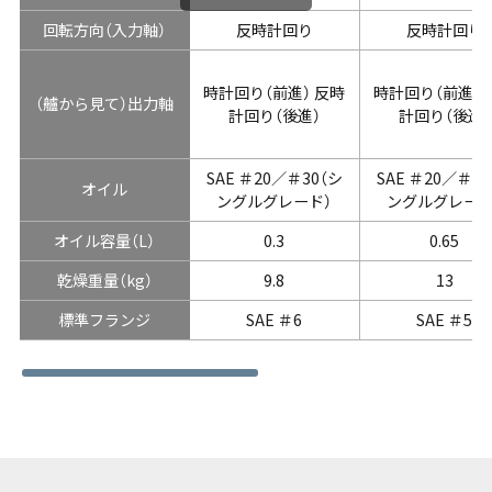
回転方向（入力軸）
反時計回り
反時計回り
時計回り（前進） 反時
時計回り（前進） 
（艫から見て）出力軸
計回り（後進）
計回り（後進）
SAE ＃20／＃30（シ
SAE ＃20／＃30
オイル
ングルグレード）
ングルグレード
オイル容量（L）
0.3
0.65
乾燥重量（kg）
9.8
13
標準フランジ
SAE ＃6
SAE ＃5