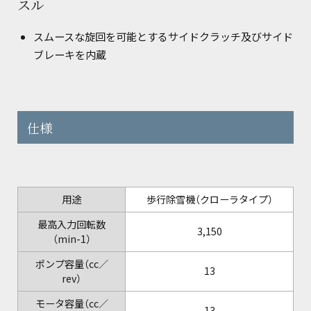
スル
スムースな旋回を可能とするサイドクラッチ及びサイド
ブレーキを内蔵
仕様
用途
歩行除雪機（クローラタイプ）
最高入力回転数
3,150
（min-1）
ポンプ容量（cc／
13
rev）
モータ容量（cc／
13