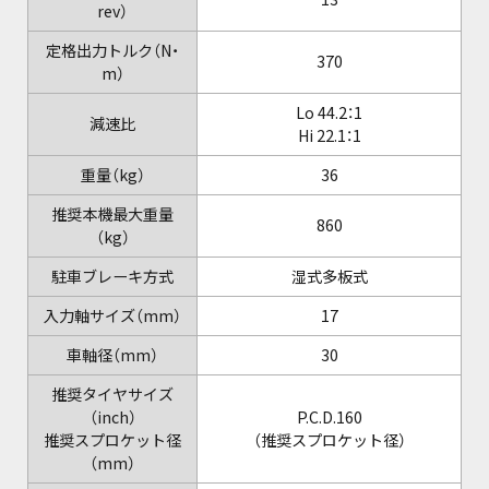
rev）
定格出力トルク（N・
370
m）
Lo 44.2：1
減速比
Hi 22.1：1
重量（kg）
36
推奨本機最大重量
860
（kg）
駐車ブレーキ方式
湿式多板式
入力軸サイズ（mm）
17
車軸径（mm）
30
推奨タイヤサイズ
（inch）
P.C.D.160
推奨スプロケット径
（推奨スプロケット径）
（mm）