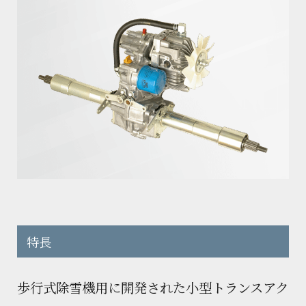
会社概要
油圧機器・トランスミッション・
製品カタログダウンロード
マリンギヤ・電動機器に関する
お問い合わせ
沿革
工作機械に関するお問い合わせ
サステナビリティ
製品カタログダウンロード
KANZAKIマップ
採用に関するお問い合わせ
その他のお問い合わせ
特長
歩行式除雪機用に開発された小型トランスアク