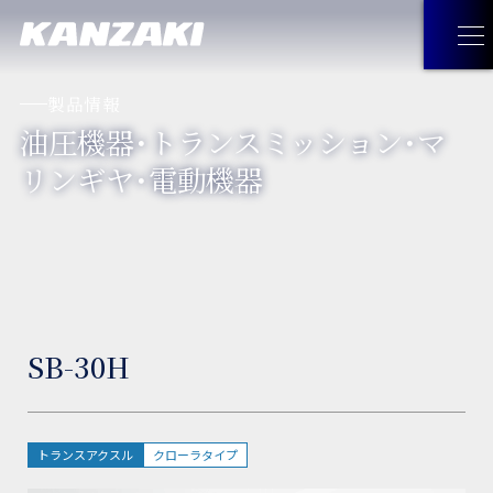
製品情報
油圧機器・トランスミッション・マ
製品情報
リンギヤ・電動機器
製品情報
トップ
企業情報
油圧機器・トランスミッション・
企業情報
トップ
採用情報
マリンギヤ・電動機器
SB-30H
トップメッセージ
お問い合わせ
工作機械
経営理念
JA
お問い合わせ
トップ
トランスアクスル
クローラタイプ
見つけてみよう！神崎製品