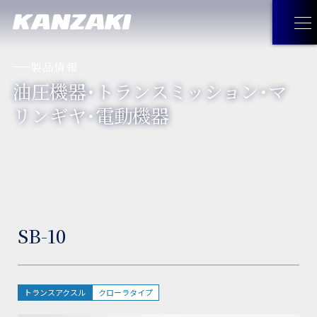
製品情報
油圧機器・トランスミッション・マ
製品情報
リンギヤ・電動機器
製品情報
トップ
企業情報
油圧機器・トランスミッション・
企業情報
トップ
採用情報
マリンギヤ・電動機器
SB-10
トップメッセージ
お問い合わせ
工作機械
経営理念
JA
お問い合わせ
トップ
トランスアクスル
クローラタイプ
見つけてみよう！神崎製品