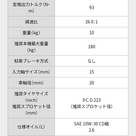
定格出力トルク（N・
93
m）
減速比
26.0：1
重量（kg）
10
推奨本機最大重量
180
（kg）
駐車ブレーキ方式
なし
入力軸サイズ（mm）
15
車軸径（mm）
20
推奨タイヤサイズ
（inch）
P.C.D.223
推奨スプロケット径
（推奨スプロケット径）
（mm）
SAE 10W-30 CD級
仕様オイル（L）
2.6