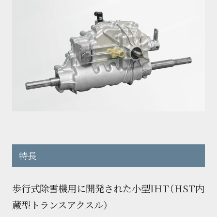
会社概要
油圧機器・トランスミッション・
製品カタログダウンロード
マリンギヤ・電動機器に関する
お問い合わせ
沿革
工作機械に関するお問い合わせ
サステナビリティ
製品カタログダウンロード
KANZAKIマップ
採用に関するお問い合わせ
特長
その他のお問い合わせ
歩行式除雪機用に開発された小型IHT（HST内
蔵型トランスアクスル）