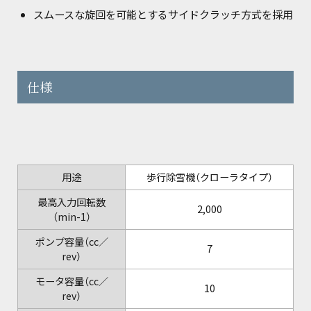
スムースな旋回を可能とするサイドクラッチ方式を採用
仕様
用途
歩行除雪機（クローラタイプ）
最高入力回転数
2,000
（min-1）
ポンプ容量（cc／
7
rev）
モータ容量（cc／
10
rev）