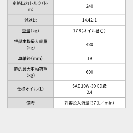
定格出力トルク（N・
240
m）
減速比
14.42：1
重量（kg）
17.8（オイル含む）
推奨本機最大重量
480
（kg）
車軸径（mm）
19
静的最大車軸荷重
600
（kg）
SAE 10W-30 CD級
仕様オイル（L）
2.4
備考
許容投入流量：37（L／min）