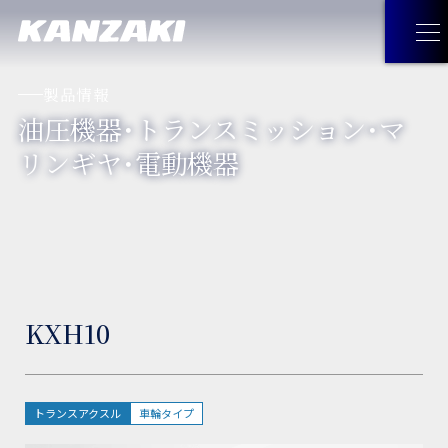
製品情報
油圧機器・トランスミッション・マ
製品情報
リンギヤ・電動機器
製品情報
トップ
企業情報
油圧機器・トランスミッション・
企業情報
トップ
採用情報
マリンギヤ・電動機器
KXH10
トップメッセージ
お問い合わせ
工作機械
経営理念
JA
お問い合わせ
トップ
トランスアクスル
車輪タイプ
見つけてみよう！神崎製品