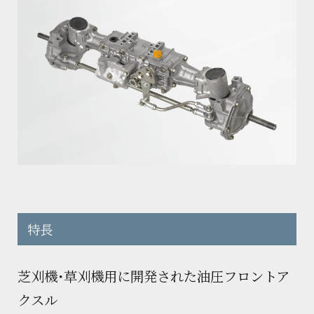
会社概要
油圧機器・トランスミッション・
製品カタログダウンロード
マリンギヤ・電動機器に関する
お問い合わせ
沿革
工作機械に関するお問い合わせ
サステナビリティ
製品カタログダウンロード
KANZAKIマップ
採用に関するお問い合わせ
特長
その他のお問い合わせ
芝刈機・草刈機用に開発された油圧フロントア
クスル