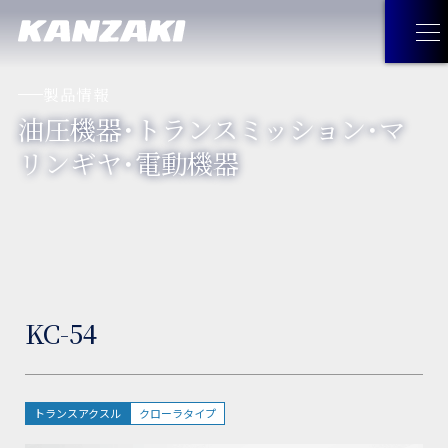
製品情報
油圧機器・トランスミッション・マ
製品情報
リンギヤ・電動機器
製品情報
トップ
企業情報
油圧機器・トランスミッション・
企業情報
トップ
採用情報
マリンギヤ・電動機器
KC-54
トップメッセージ
お問い合わせ
工作機械
経営理念
JA
お問い合わせ
トップ
トランスアクスル
クローラタイプ
見つけてみよう！神崎製品