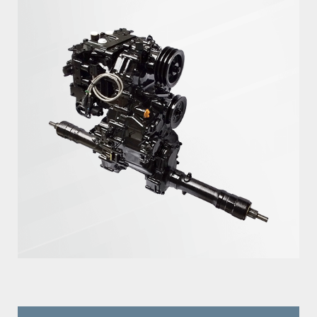
会社概要
油圧機器・トランスミッション・
製品カタログダウンロード
マリンギヤ・電動機器に関する
お問い合わせ
沿革
工作機械に関するお問い合わせ
サステナビリティ
製品カタログダウンロード
KANZAKIマップ
採用に関するお問い合わせ
その他のお問い合わせ