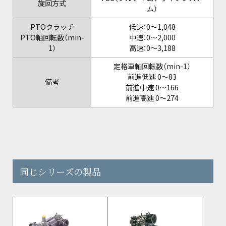
旋回方式
ム）
PTOクラッチ
低速：0～1,048
PTO軸回転数（min-
中速：0～2,000
1）
高速：0～3,188
定格車軸回転数（min-1）
前進低速 0～83
備考
前進中速 0～166
前進高速 0～274
同じシリーズの製品