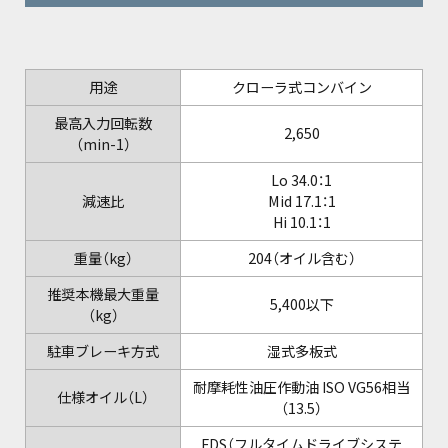
用途
クローラ式コンバイン
最高入力回転数
2,650
（min-1）
Lo 34.0：1
減速比
Mid 17.1：1
Hi 10.1：1
重量（kg）
204（オイル含む）
推奨本機最大重量
5,400以下
（kg）
駐車ブレーキ方式
湿式多板式
耐摩耗性油圧作動油 ISO VG56相当
仕様オイル（L）
（13.5）
FDS（フルタイムドライブシステ