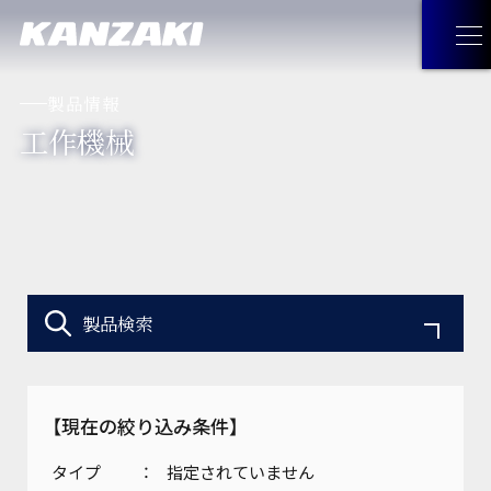
製品情報
工作機械
製品情報
製品情報
トップ
企業情報
油圧機器・トランスミッション・
企業情報
トップ
採用情報
マリンギヤ・電動機器
製品検索
トップメッセージ
お問い合わせ
工作機械
【現在の絞り込み条件】
経営理念
JA
お問い合わせ
トップ
見つけてみよう！神崎製品
タイプ
指定されていません