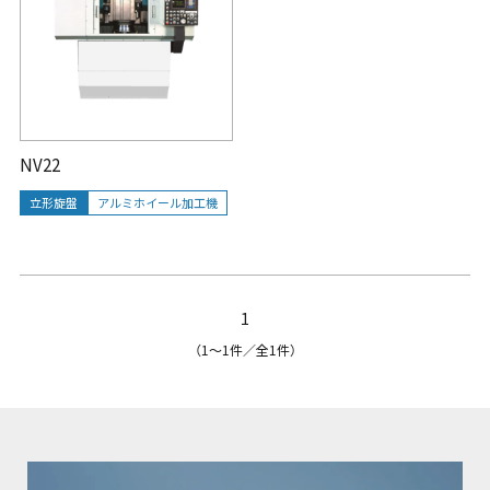
NV22
立形旋盤
アルミホイール加工機
1
（1〜1件／全1件）