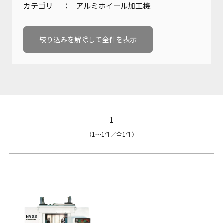
カテゴリ
アルミホイール加工機
会社概要
油圧機器・トランスミッション・
製品カタログダウンロード
マリンギヤ・電動機器に関する
お問い合わせ
絞り込みを解除して全件を表示
沿革
工作機械に関するお問い合わせ
サステナビリティ
製品カタログダウンロード
KANZAKIマップ
1
採用に関するお問い合わせ
（1〜1件／全1件）
その他のお問い合わせ