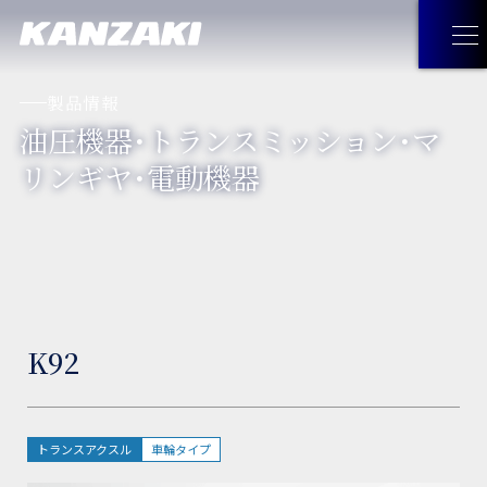
製品情報
油圧機器・トランスミッション・マ
製品情報
リンギヤ・電動機器
製品情報
トップ
企業情報
油圧機器・トランスミッション・
企業情報
トップ
採用情報
マリンギヤ・電動機器
K92
トップメッセージ
お問い合わせ
工作機械
経営理念
JA
お問い合わせ
トップ
トランスアクスル
車輪タイプ
見つけてみよう！神崎製品