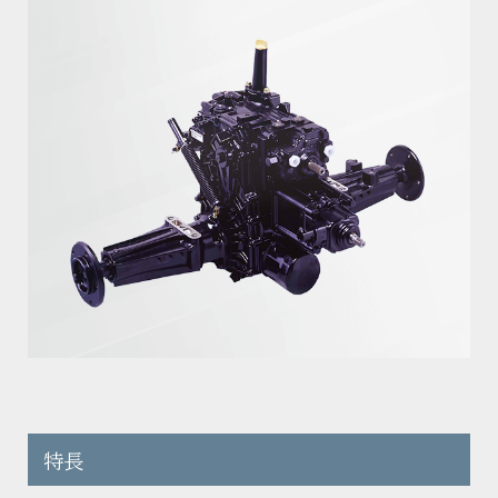
会社概要
油圧機器・トランスミッション・
製品カタログダウンロード
マリンギヤ・電動機器に関する
お問い合わせ
沿革
工作機械に関するお問い合わせ
サステナビリティ
製品カタログダウンロード
KANZAKIマップ
採用に関するお問い合わせ
その他のお問い合わせ
特長