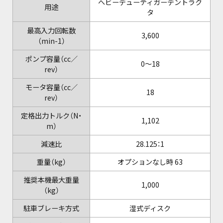
へビーデューティガーデントラク
用途
タ
最高入力回転数
3,600
（min-1）
ポンプ容量（cc／
0～18
rev）
モータ容量（cc／
18
rev）
定格出力トルク（N・
1,102
m）
減速比
28.125：1
重量（kg）
オプションなし時 63
推奨本機最大重量
1,000
（kg）
駐車ブレーキ方式
湿式ディスク