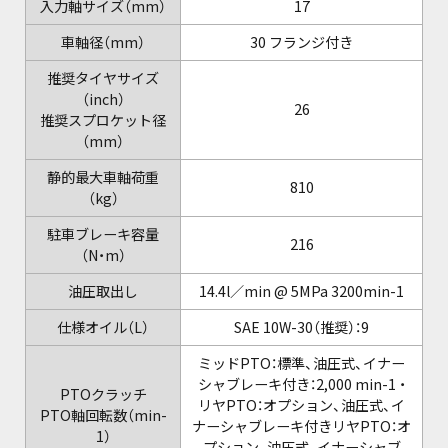
入力軸サイズ（mm）
17
車軸径（mm）
30 フランジ付き
推奨タイヤサイズ
（inch）
26
推奨スプロケット径
（mm）
静的最大車軸荷重
810
（kg）
駐車ブレーキ容量
216
（N・m）
油圧取出し
14.4l／min @ 5MPa 3200min-1
仕様オイル（L）
SAE 10W-30（推奨）：9
ミッドPTO：標準、油圧式、イナー
シャブレーキ付き：2,000 min-1 ・
PTOクラッチ
リヤPTO：オプション、油圧式、イ
PTO軸回転数（min-
ナーシャブレーキ付きリヤPTO：オ
1）
プション、油圧式、イナーシャブ