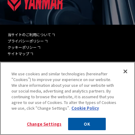
会社概要
油圧機器・トランスミッション・
製品カタログダウンロード
マリンギヤ・電動機器に関する
お問い合わせ
沿革
当サイトのご利用について
プライバシーポリシー
工作機械に関するお問い合わせ
サステナビリティ
クッキーポリシー
サイトマップ
製品カタログダウンロード
KANZAKIマップ
© 2025 Kanzaki Kokyukoki MFG. CO., LTD.
We use cookies and similar technologies (hereinafter
“Cookies”) to improve your experience on our website.
採用に関するお問い合わせ
We share information about your use of our website with
our social media, advertising and analytics partners. By
continuing to browse the website, it is assumed that you
その他のお問い合わせ
agree to our use of Cookies. To alter the types of Cookies
we use, click “Change Settings”.
Cookie Policy
Change Settings
OK