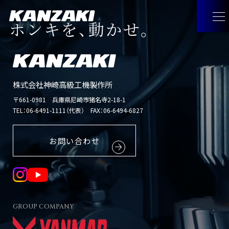
ホンキを、動かせ。
製品情報
株式会社神崎高級工機製作所
〒661-0981 兵庫県尼崎市猪名寺2-18-1
製品情報
トップ
企業情報
TEL：
06-6491-1111（代表）
FAX：06-6494-6827
油圧機器・トランスミッション・
企業情報
トップ
採用情報
お問い合わせ
マリンギヤ・電動機器
トップメッセージ
お問い合わせ
工作機械
経営理念
JA
GROUP COMPANY
お問い合わせ
トップ
見つけてみよう！神崎製品