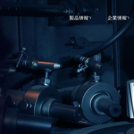
製品情報
企業情報
・トランスミッション・
・トランスミッション・
ヤ・電動機器に関する
ップメッセージ
工作機械に関するお問い合わせ
工作機械
経営理念
ンギヤ・電動機器
問い合わせ
するお問い合わせ
タログダウンロード
沿革
その他のお問い合わせ
サステナビリティ