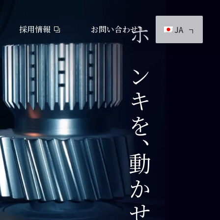
採用情報
お問い合わせ
JA
ホンキを、動かせ。
製品カタログダウンロード
見つけてみよう！神崎製品
会社概要
KANZAKIマップ