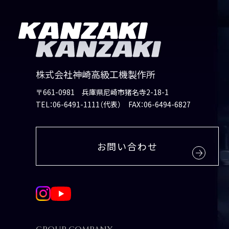
株式会社神崎高級工機製作所
〒661-0981 兵庫県尼崎市猪名寺2-18-1
TEL：
06-6491-1111（代表）
FAX：06-6494-6827
油圧機器
Products
About us
Contact
油圧機器
マリンギ
ト
マリ
お
お問い合わせ
製品情報
企業情報
お問い合わせ
採用に関
製品カ