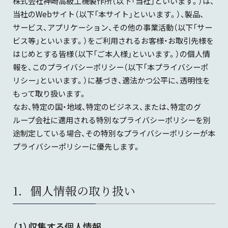
株式会社神崎高級工機製作所（以下「当社」といいます。）は、
会社概要
当社のWebサイト（以下「本サイト」といいます。）、製品、
油圧機器・トランスミッション・
製品カタログダウンロード
マリンギヤ・電動機器に関する
サービス、アプリケーション、その他の事業活動（以下「サー
お問い合わせ
ビス等」といいます。）をご利用されるお客様・お取引先様を
沿革
はじめとする皆様（以下「ご本人様」といいます。）の個人情
報を、このプライバシーポリシー（以下「本プライバシーポ
工作機械に関するお問い合わせ
サステナビリティ
リシー」といいます。）に基づき、適法かつ公平に、透明性を
もって取り扱います。
製品カタログダウンロード
なお、特定の国・地域、特定のビジネス、または、特定のグ
KANZAKIマップ
ループ会社に適用される特別なプライバシーポリシーを別
途制定している場合、その特別なプライバシーポリシーが本
採用に関するお問い合わせ
プライバシーポリシーに優先します。
その他のお問い合わせ
1．個人情報の取り扱い
（1）収集する個人情報