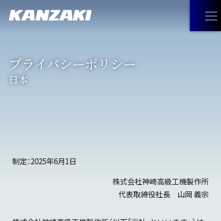
プライバシーポリシー
製品情報
日本
製品情報
トップ
企業情報
油圧機器・トランスミッション・
企業情報
トップ
採用情報
マリンギヤ・電動機器
制定：2025年6月1日
トップメッセージ
お問い合わせ
工作機械
株式会社神崎高級工機製作所
代表取締役社長 山岡 義宗
経営理念
JA
お問い合わせ
トップ
見つけてみよう！神崎製品