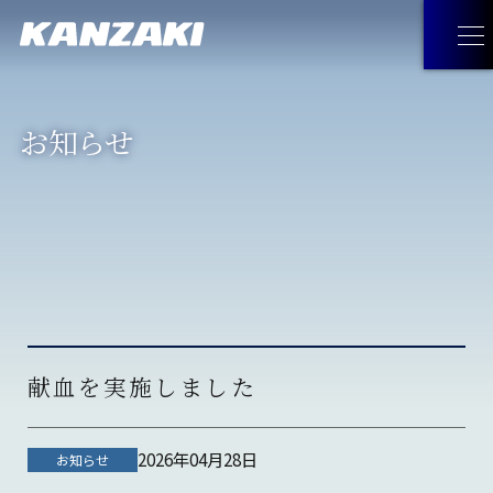
お知らせ
製品情報
製品情報
トップ
企業情報
油圧機器・トランスミッション・
企業情報
トップ
採用情報
マリンギヤ・電動機器
トップメッセージ
お問い合わせ
献血を実施しました
工作機械
経営理念
JA
お問い合わせ
トップ
見つけてみよう！神崎製品
2026年04月28日
お知らせ