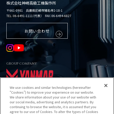
株式会社神崎高級工機製作所
〒661-0981 兵庫県尼崎市猪名寺2-18-1
TEL：
06-6491-1111（代表）
FAX：06-6494-6827
お問い合わせ
GROUP COMPANY
We use cookies and similar technologies (hereinafter
“Cookies”) to improve your experience on our website.
We share information about your use of our website with
our social media, advertising and analytics partners. By
当サイトのご利用について
continuing to browse the website, it is assumed that you
プライバシーポリシー
agree to our use of Cookies. To alter the types of Cookies