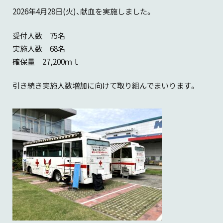
会社概要
2026年4月28日(火)、献血を実施しました。
油圧機器・トランスミッション・
製品カタログダウンロード
マリンギヤ・電動機器に関する
受付人数 75名
お問い合わせ
沿革
実施人数 68名
確保量 27,200ｍｌ
工作機械に関するお問い合わせ
サステナビリティ
引き続き実施人数増加に向けて取り組んでまいります。
製品カタログダウンロード
KANZAKIマップ
採用に関するお問い合わせ
その他のお問い合わせ