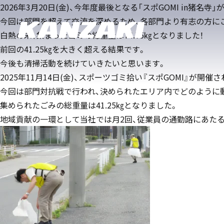
2026年3月20日(金)、今年度最後となる「スポGOMI in猪名寺
今回は部門を超えて交流を深めるため、各部門より有志の方にご
白熱の末、集まったゴミの総重量は74.75㎏となりました！
前回の41.25㎏を大きく超える結果です。
今後も清掃活動を続けていきたいと思います。
2025年11月14日(金)、スポーツゴミ拾い『スポGOMI』が開催
今回は部門対抗戦で行われ、決められたエリア内でどのように
集められたごみの総重量は41.25㎏となりました。
地域貢献の一環として当社では月2回、従業員の通勤路にあた
油圧機器
Products
About us
Contact
油圧機器
マリンギ
ト
マリ
お
製品情報
企業情報
お問い合わせ
採用に関
製品カ