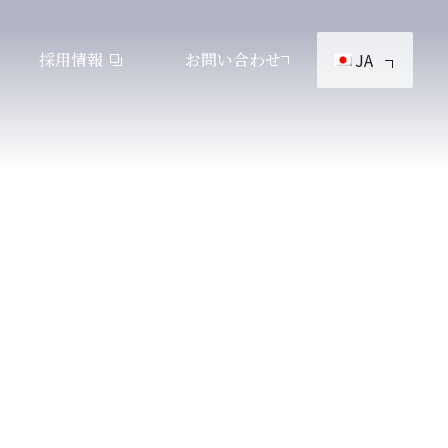
採用情報
お問い合わせ
JA
製品カタログダウンロード
見つけてみよう！神崎製品
会社概要
KANZAKIマップ