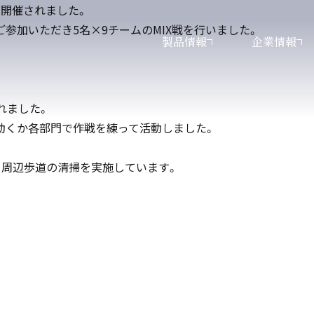
」が開催されました。
参加いただき5名×9チームのMIX戦を行いました。
製品情報
企業情報
されました。
動くか各部門で作戦を練って活動しました。
る周辺歩道の清掃を実施しています。
・トランスミッション・
・トランスミッション・
ヤ・電動機器に関する
ップメッセージ
工作機械に関するお問い合わせ
工作機械
経営理念
ンギヤ・電動機器
問い合わせ
するお問い合わせ
タログダウンロード
沿革
その他のお問い合わせ
サステナビリティ