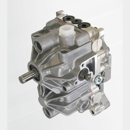
会社概要
油圧機器・トランスミッション・
製品カタログダウンロード
マリンギヤ・電動機器に関する
お問い合わせ
沿革
工作機械に関するお問い合わせ
サステナビリティ
製品カタログダウンロード
KANZAKIマップ
採用に関するお問い合わせ
その他のお問い合わせ