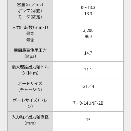
容量（cc／rev）
0～13.3
ポンプ（可変）
13.3
モータ（固定）
入力回転数（min-1）
3,200
最高
900
最低
瞬間最高使用圧力
14.7
（Mpa）
最大理論出力軸トル
31.1
ク（N・m）
ポートサイズ
G1／4
（チャージIN）
ポートサイズ（ドレ
7／8-14UNF-2B
ン）
入力軸／出力軸直径
15
（mm）