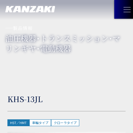
製品情報
油圧機器・トランスミッション・マ
製品情報
リンギヤ・電動機器
製品情報
トップ
企業情報
油圧機器・トランスミッション・
企業情報
トップ
採用情報
マリンギヤ・電動機器
KHS-13JL
トップメッセージ
お問い合わせ
工作機械
経営理念
JA
お問い合わせ
トップ
HST／HMT
車輪タイプ
クローラタイプ
見つけてみよう！神崎製品