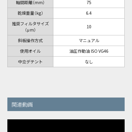
軸間距離（mm）
75
乾燥重量（kg）
6.4
推奨フィルタサイズ
10
（μm）
斜板操作方式
マニュアル
使用オイル
油圧作動油 ISO VG46
中立デテント
なし
関連動画